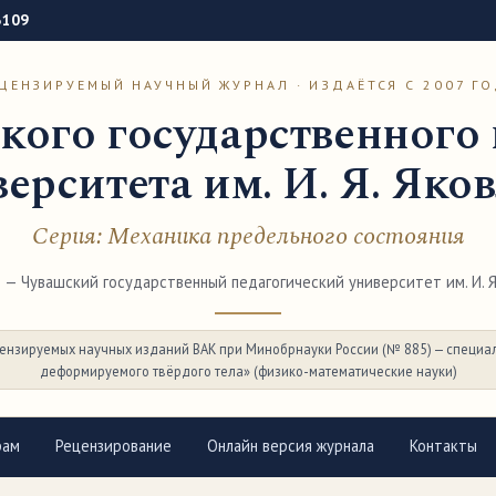
3109
ЦЕНЗИРУЕМЫЙ НАУЧНЫЙ ЖУРНАЛ · ИЗДАЁТСЯ С 2007 Г
кого государственного 
ерситета им. И. Я. Яко
Серия: Механика предельного состояния
— Чувашский государственный педагогический университет им. И. Я.
ензируемых научных изданий ВАК при Минобрнауки России (№ 885) — специал
деформируемого твёрдого тела» (физико-математические науки)
рам
Рецензирование
Онлайн версия журнала
Контакты