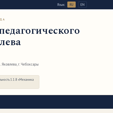
Язык:
RU
EN
ОДА
педагогического
влева
 Яковлева, г. Чебоксары
ьность 1.1.8 «Механика