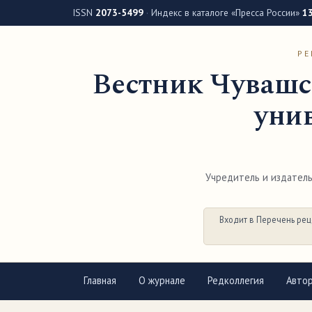
ISSN
2073-5499
·
Индекс в каталоге «Пресса России»
1
РЕ
Вестник Чувашс
унив
Учредитель и издатель 
Входит в Перечень рец
Главная
О журнале
Редколлегия
Авто