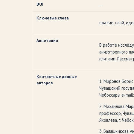
DOI
—
Ключевые слова
сжатие, слой, ид
Аннотация
В работе исслед
анизотропного пл
плитами. Рассмат
Контактные данные
1. Миронов Борис
авторов
Чувашский государ
Чебоксары e-mail
2. Михайлова Мар
профессор, Чуваш
Яковлева, г. Чебо
3. Балашникова А