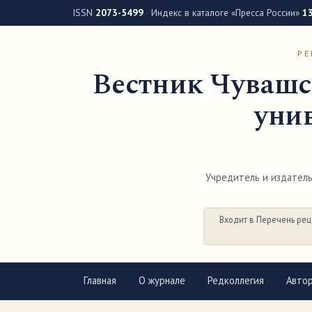
ISSN
2073-5499
·
Индекс в каталоге «Пресса России»
1
РЕ
Вестник Чувашс
унив
Учредитель и издатель 
Входит в Перечень рец
Главная
О журнале
Редколлегия
Авто