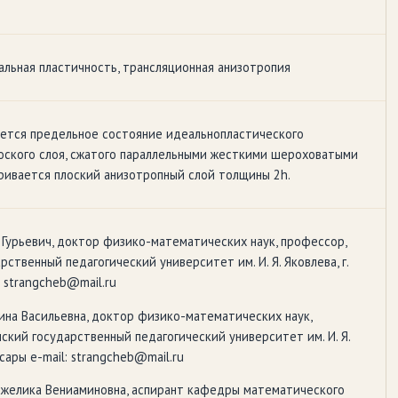
еальная пластичность, трансляционная анизотропия
уется предельное состояние идеальнопластического
оского слоя, сжатого параллельными жесткими шероховатыми
ривается плоский анизотропный слой толщины 2h.
 Гурьевич, доктор физико-математических наук, профессор,
ственный педагогический университет им. И. Я. Яковлева, г.
: strangcheb@mail.ru
ина Васильевна, доктор физико-математических наук,
ский государственный педагогический университет им. И. Я.
ксары e-mail: strangcheb@mail.ru
нжелика Вениаминовна, аспирант кафедры математического