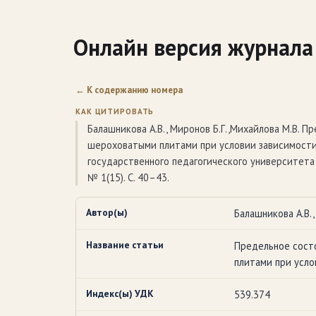
Онлайн версия журнала
← К содержанию номера
КАК ЦИТИРОВАТЬ
Балашникова А.В., Миронов Б.Г.,Михайлова М.В. П
шероховатыми плитами при условии зависимости 
государственного педагогического университета и
№ 1(15). С. 40–43.
Автор(ы)
Балашникова А.В.,
Название статьи
Предельное состо
плитами при усло
Индекс(ы) УДК
539.374