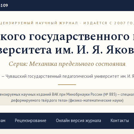
3109
ЦЕНЗИРУЕМЫЙ НАУЧНЫЙ ЖУРНАЛ · ИЗДАЁТСЯ С 2007 Г
кого государственного 
ерситета им. И. Я. Яко
Серия: Механика предельного состояния
— Чувашский государственный педагогический университет им. И. Я.
ензируемых научных изданий ВАК при Минобрнауки России (№ 885) — специал
деформируемого твёрдого тела» (физико-математические науки)
рам
Рецензирование
Онлайн версия журнала
Контакты