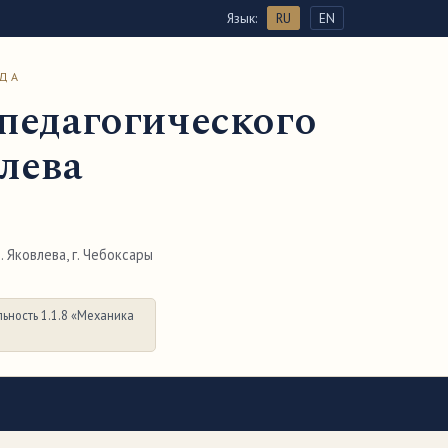
Язык:
RU
EN
ОДА
педагогического
влева
 Яковлева, г. Чебоксары
ьность 1.1.8 «Механика