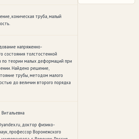
ение, коническая труба, малый
ость.
дование напряженно-
о состояния толстостенной
ы по теории малых деформаций при
ении. Найдено решение,
тояние трубы, методом малого
остью до величин второго порядка
 Витальевна
@yandex.ru, доктор физико-
наук, профессор Воронежского
университета, г. Воронеж, Россия