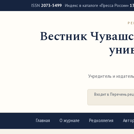
ISSN
2073-5499
·
Индекс в каталоге «Пресса России»
1
РЕ
Вестник Чувашс
унив
Учредитель и издатель 
Входит в Перечень рец
Главная
О журнале
Редколлегия
Авто