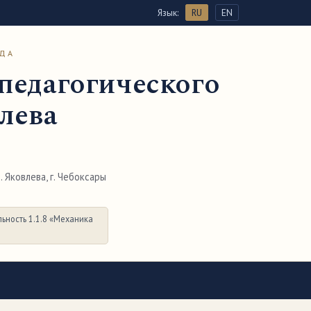
Язык:
RU
EN
ОДА
педагогического
влева
 Яковлева, г. Чебоксары
ьность 1.1.8 «Механика