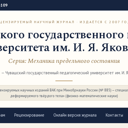
3109
ЦЕНЗИРУЕМЫЙ НАУЧНЫЙ ЖУРНАЛ · ИЗДАЁТСЯ С 2007 Г
кого государственного 
ерситета им. И. Я. Яко
Серия: Механика предельного состояния
— Чувашский государственный педагогический университет им. И. Я.
ензируемых научных изданий ВАК при Минобрнауки России (№ 885) — специал
деформируемого твёрдого тела» (физико-математические науки)
рам
Рецензирование
Онлайн версия журнала
Контакты